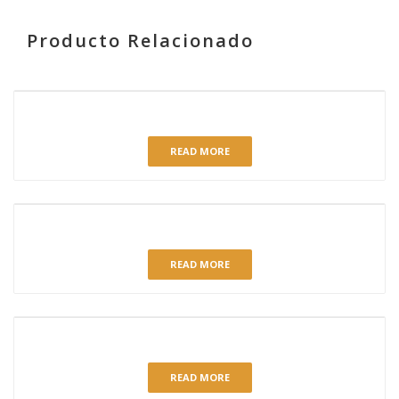
Producto Relacionado
RELATED PRODUCTS
PASTICAKE CHOCOLATE
READ MORE
REPOSTERÍA SURTIDA 20 VARIEDADES CON CÁPSULA
READ MORE
COULANT CHOCO 75 GR.
READ MORE