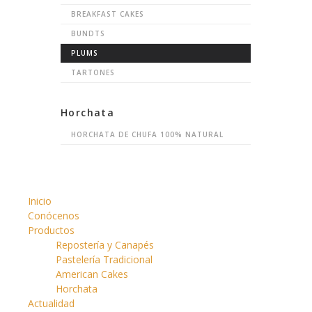
BREAKFAST CAKES
BUNDTS
PLUMS
TARTONES
Horchata
HORCHATA DE CHUFA 100% NATURAL
Inicio
Conócenos
Productos
Repostería y Canapés
Pastelería Tradicional
American Cakes
Horchata
Actualidad