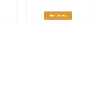
G CAKE
VIOLETA’S CAKE
READ MORE