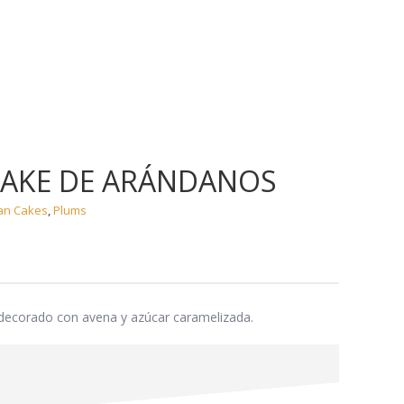
ACTUALIDAD
CONTACTO
HORCHATA
AKE DE ARÁNDANOS
an Cakes
,
Plums
y decorado con avena y azúcar caramelizada.