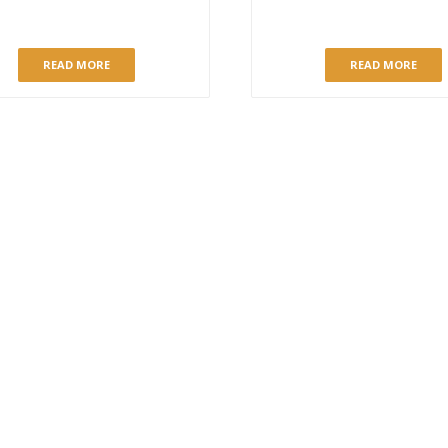
TA BOURBON PECANAS PIE
TARTA LINDA’S FUDGE BI
READ MORE
READ MORE