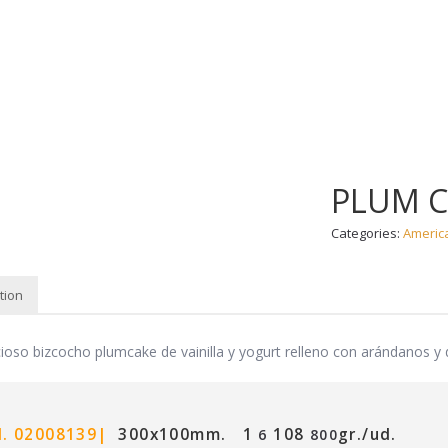
INICIO
CONÓCENOS
PRODUCTOS
PLUM C
Categories:
Americ
tion
PTION
cioso bizcocho plumcake de vainilla y yogurt relleno con arándanos 
. 02008139|
300x100mm.
1
108
gr./ud.
6
800