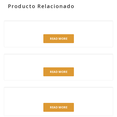
Producto Relacionado
RELATED PRODUCTS
PASTICAKE CHOCOLATE
READ MORE
ESTUCHE COULANT 2 UNID.
READ MORE
PLANCHA HOJALDRE NATA-CREMA CON AZUCAR Y
ALMENDRA
READ MORE