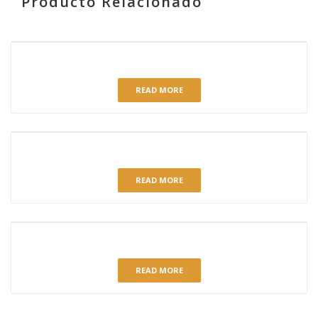
Producto Relacionado
RELATED PRODUCTS
MOUSSE DE LIMÓN
READ MORE
TARTA COMPOSTELANA C-750
READ MORE
PASTEL DE ALMENDRA
READ MORE