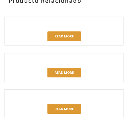
Producto Relacionado
RELATED PRODUCTS
MOUSSE DE CHOCOLATE
READ MORE
TARTA COMPOSTELANA C-750
READ MORE
TARTA DE QUESO AL HORNO TRADICIONAL
READ MORE