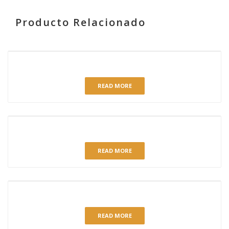
Producto Relacionado
RELATED PRODUCTS
QUESO ARÁNDANOS
READ MORE
PASTEL ABUELA GALLETA
READ MORE
TARTA TIRAMISÚ
READ MORE