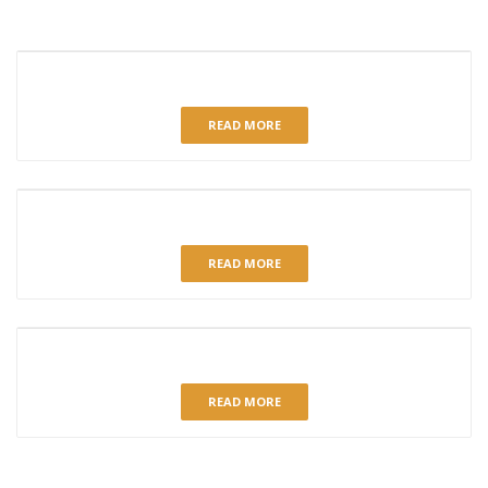
RELATED PRODUCTS
COPETA VAINILLA-CARAMELO
READ MORE
PIÑA MENTA FRESCA
READ MORE
PIONONO DE GRANÁ
READ MORE