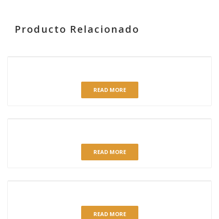
Producto Relacionado
RELATED PRODUCTS
COULANT CHOCO 75 GR.
READ MORE
HOJALDRE NATA
READ MORE
POSTRE CAFÉ
READ MORE