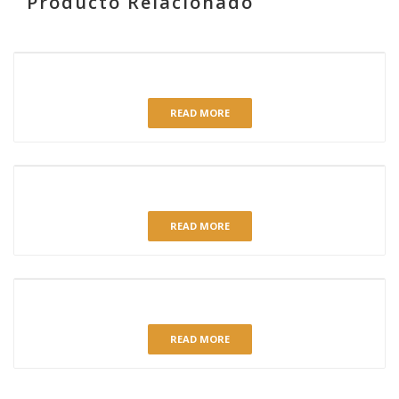
Producto Relacionado
RELATED PRODUCTS
TARTA TIRAMISÚ
READ MORE
QUESO ARÁNDANOS
READ MORE
TARTA SANTIAGO A-700
READ MORE