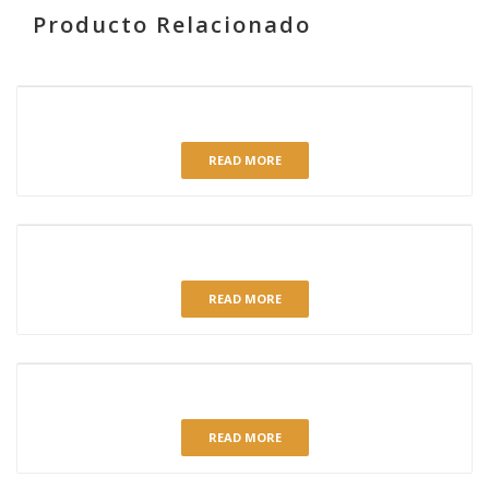
Producto Relacionado
RELATED PRODUCTS
HOJALDRE NATA
READ MORE
BANDA HOJALDRE NATA-CREMA
READ MORE
MINI TOCINILLO CON CÁPSULA
READ MORE