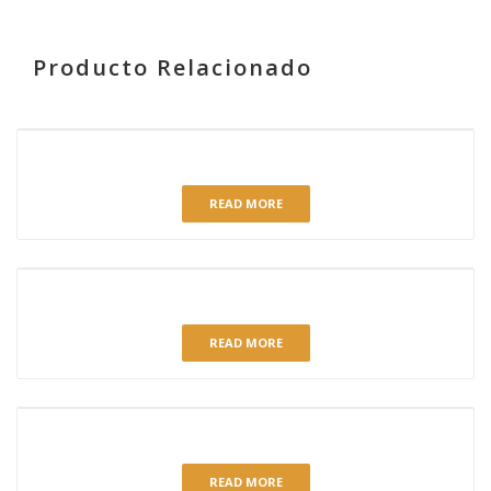
Producto Relacionado
RELATED PRODUCTS
RED VELVET CAKE
READ MORE
CHEESECAKE NUECES Y DULCE DE LECHE
READ MORE
CHOCOLATE BLANCO
READ MORE